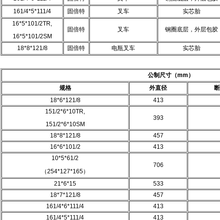
161/4*5*111/4
固倍特
叉车
实芯胎
16*5*101/2TR,
固倍特
叉车
钢圈底层，外层包胶
16*5*101/2SM
18*8*121/8
固倍特
电瓶叉车
实芯胎
公制尺寸（
mm
）
规格
外直径
断
18*6*121/8
413
151/2*6*10TR,
393
151/2*6*10SM
18*8*121/8
457
16*6*101/2
413
10*5*61/2
706
（254*127*165）
21*6*15
533
18*7*121/8
457
161/4*6*111/4
413
161/4*5*111/4
413